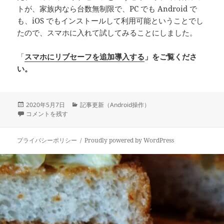
トが、家族内なら台数無制限で、PC でも Android で
も、iOS でもインストールして利用可能ということでし
たので、スマホに入れて試してみることにしました。
「
スマホにリブセーフを追加導入する
」をご覧くださ
い。
投
カ
2020年5月7日
記事更新（Android操作）
稿
スマホにリブセーフを追加導入する に
テ
コメントを残す
日:
ゴ
リ
ー
プライバシーポリシー
Proudly powered by WordPress