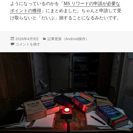
ようになっているのかを「
MS リワードの申請が必要な
ポイントの獲得
」にまとめました。ちゃんと申請して受
け取らないと「だいぶ」損することになるみたいです。
投
カ
2026年4月9日
記事更新（Android操作）
稿
MS リワードの申請が必要なポイントの獲得 に
テ
コメントを残す
日:
ゴ
リ
ー