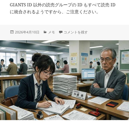
GIANTS ID 以外の読売グループの ID もすべて読売 ID
に統合されるようですから、ご注意ください。
投
カ
GIANTS ID から読売 ID に移行する に
2026年4月10日
メモ
コメントを残す
稿
テ
日:
ゴ
リ
ー