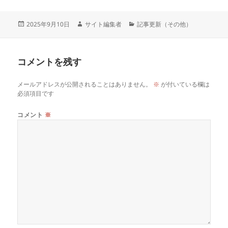
投
作
カ
2025年9月10日
サイト編集者
記事更新（その他）
稿
成
テ
日:
者
ゴ
リ
コメントを残す
ー
メールアドレスが公開されることはありません。
※
が付いている欄は
必須項目です
コメント
※