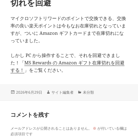
切れを回避
マイクロソフトリワードのポイントで交換できる、交換
率の良い楽天ポイントは今もなお在庫切れとなっていま
すが、ついに Amazon ギフトカードまで在庫切れにな
っていました。
しかし PC から操作することで、それを回避できまし
た！「
MS Rewards の Amazon ギフト在庫切れを回避
する！
」をご覧ください。
投
作
カ
2026年6月29日
サイト編集者
未分類
稿
成
テ
日:
者
ゴ
リ
コメントを残す
ー
メールアドレスが公開されることはありません。
※
が付いている欄は
必須項目です