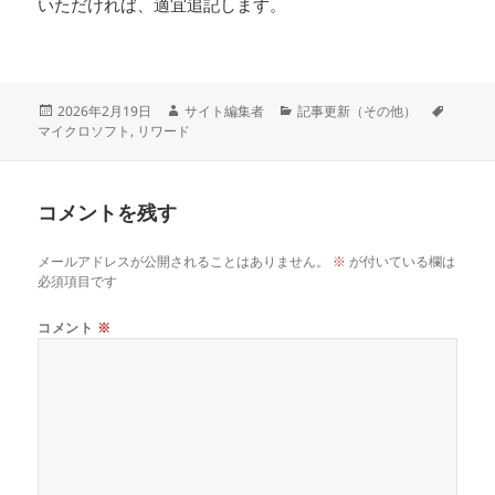
いただければ、適宜追記します。
投
作
カ
タ
2026年2月19日
サイト編集者
記事更新（その他）
稿
成
テ
グ
マイクロソフト
,
リワード
日:
者
ゴ
リ
ー
コメントを残す
メールアドレスが公開されることはありません。
※
が付いている欄は
必須項目です
コメント
※