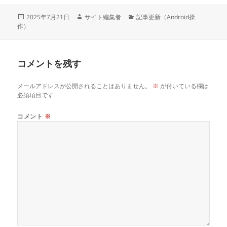
投
作
カ
2025年7月21日
サイト編集者
記事更新（Android操
稿
成
テ
作）
日:
者
ゴ
リ
ー
コメントを残す
メールアドレスが公開されることはありません。
※
が付いている欄は
必須項目です
コメント
※