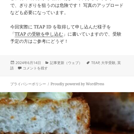
で、ぎりぎりを狙うのは危険です！ 写真のアップロード
なども必要になっています。
今回実際に TEAP ID を取得して申し込んだ様子を
「
TEAP の受験を申し込む
」に書いていますので、受験
予定の方はご参考にどうぞ！
投
カ
タ
2024年6月14日
記事更新（ウェブ）
TEAP
,
大学受験
,
英
稿
TEAP 2024 年度 第 1 回の申込み に
テ
グ
語
コメントを残す
日:
ゴ
リ
ー
プライバシーポリシー
Proudly powered by WordPress