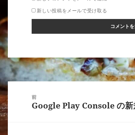
新しい投稿をメールで受け取る
投
稿
前
Google Play Consol
ナ
前
ビ
の
ゲ
投
ー
稿: