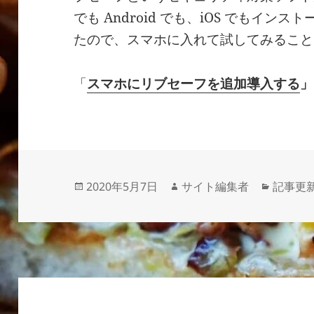
でも Android でも、iOS でもイ
たので、スマホに入れて試してみること
「
スマホにリブセーフを追加導入する
」
投
作
カ
2020年5月7日
サイト編集者
記事更新
稿
成
テ
日:
者
ゴ
リ
ー