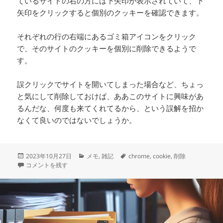
ているサイトの右の方には下矢印が表示されていて、下
矢印をクリックすると個別のクッキーを確認できます。
それぞれの行の右端にあるゴミ箱アイコンをクリック
で、そのサイトのクッキーを個別に削除できるようで
す。
誤クリックでサイトを開いてしまった場合など、ちょっ
と気にして削除しておけば、ああこのサイトに興味があ
るんだな、何度も来てくれてるから、という誤解を招か
なくて良いのではないでしょうか。
投
カ
タ
2023年10月27日
メモ
,
雑記
chrome
,
cookie
,
削除
稿
Chromeのクッキーを個別に削除したい に
テ
グ
コメントを残す
日:
ゴ
リ
ー