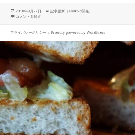
投
カ
2018年9月27日
記事更新（Android開発）
稿
C/C++ によるログ出力 に
テ
コメントを残す
日:
ゴ
リ
ー
プライバシーポリシー
Proudly powered by WordPress